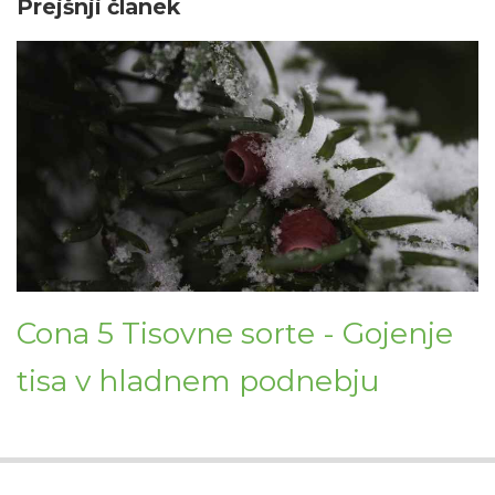
Prejšnji članek
Cona 5 Tisovne sorte - Gojenje
tisa v hladnem podnebju