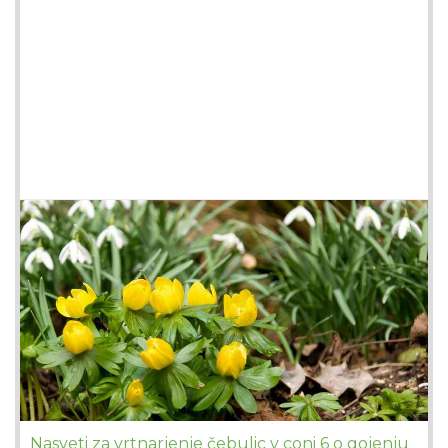
Nasveti za vrtnarjenje čebulic v coni 6 o gojenju