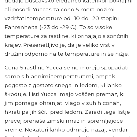
dodajo puščavsko eleganco katerikoli pokrajini
ali posodi. Yuccas za cono 5 mora pozimi
vzdržati temperature od -10 do -20 stopinj
Fahrenheita (-23 do -29 C.). To so visoke
temperature za rastline, ki prihajajo s sončnih
krajev. Presenetljivo je, da je veliko vrst v
družini odporno na te temperature in še nižje.
Cona 5 rastline Yucca se ne morejo spopadati
samo s hladnimi temperaturami, ampak
pogosto z gostoto snega in ledom, ki lahko
škoduje. Listi Yucca imajo voščen premaz, ki
jim pomaga ohranjati vlago v suhih conah,
hkrati pa jih ščiti pred ledom. Zaradi tega listje
precej prenaša zimski mraz in spremljajoče
vreme. Nekateri lahko odmrejo nazaj, vendar