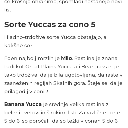
če krošnjo ohranimo, spomladi nastanejo novi
listi.
Sorte Yuccas za cono 5
Hladno-trdožive sorte Yucca obstajajo, a
kakšne so?
Eden najbolj mrzlih je
Milo
. Rastlina je znana
tudi kot Great Plains Yucca ali Beargrass in je
tako trdoživa, da je bila ugotovljena, da raste v
zasneženih regijah Skalnih gora. Šteje se, da je
prilagodljiv coni 3.
Banana Yucca
je srednje velika rastlina z
belimi cvetovi in ​​širokimi listi. Za različne cone
5 do 6. so poročali, da so težki v conah 5 do 6.