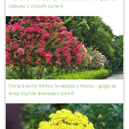
čebulic v vrtovih cone 6
Cona 6 sorte mirtov, ki rastejo v morju - gojijo se
krep myrtle drevesa v coni 6