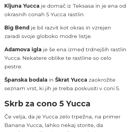
Kljuna Yucca
je domač iz Teksasa in je ena od
okrasnih conah 5 Yucca rastlin.
Big Bend
je bil razvit kot okras in vzrejen
zaradi svoje globoko modre listje.
Adamova igla
je še ena izmed trdnejših rastlin
Yucca. Nekatere oblike te rastline so celo
pestre.
Španska bodala
in
Škrat Yucca
zaokrožite
seznam vrst, ki jih je treba poskusiti v coni 5.
Skrb za cono 5 Yucca
Če velja, da je Yucca zelo trpežna, na primer
Banana Yucca, lahko nekaj storite, da