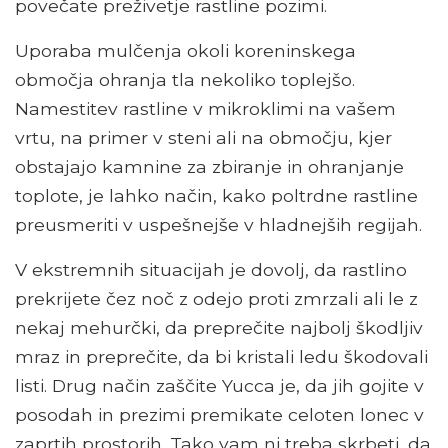
povečate preživetje rastline pozimi.
Uporaba mulčenja okoli koreninskega
območja ohranja tla nekoliko toplejšo.
Namestitev rastline v mikroklimi na vašem
vrtu, na primer v steni ali na območju, kjer
obstajajo kamnine za zbiranje in ohranjanje
toplote, je lahko način, kako poltrdne rastline
preusmeriti v uspešnejše v hladnejših regijah.
V ekstremnih situacijah je dovolj, da rastlino
prekrijete čez noč z odejo proti zmrzali ali le z
nekaj mehurčki, da preprečite najbolj škodljiv
mraz in preprečite, da bi kristali ledu škodovali
listi. Drug način zaščite Yucca je, da jih gojite v
posodah in prezimi premikate celoten lonec v
zaprtih prostorih. Tako vam ni treba skrbeti, da