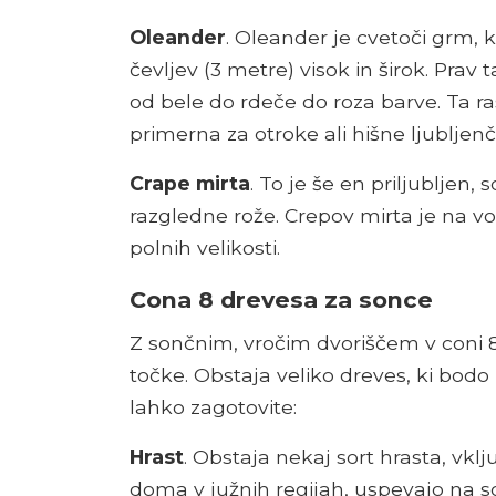
Oleander
. Oleander je cvetoči grm, 
čevljev (3 metre) visok in širok. Prav t
od bele do rdeče do roza barve. Ta ra
primerna za otroke ali hišne ljubljenč
Crape mirta
. To je še en priljubljen,
razgledne rože. Crepov mirta je na vol
polnih velikosti.
Cona 8 drevesa za sonce
Z sončnim, vročim dvoriščem v coni 8
točke. Obstaja veliko dreves, ki bodo
lahko zagotovite:
Hrast
. Obstaja nekaj sort hrasta, vk
doma v južnih regijah, uspevajo na son