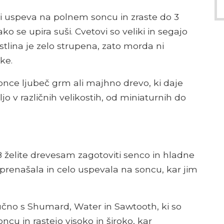
ki uspeva na polnem soncu in zraste do 3
ako se upira suši. Cvetovi so veliki in segajo
stlina je zelo strupena, zato morda ni
ke.
 sonce ljubeč grm ali majhno drevo, ki daje
jo v različnih velikostih, od miniaturnih do
 želite drevesam zagotoviti senco in hladne
 prenašala in celo uspevala na soncu, kar jim
ljučno s Shumard, Water in Sawtooth, ki so
cu in rastejo visoko in široko, kar