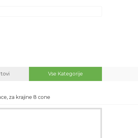
rtovi
Vse Kategorije
nce, za krajine 8 cone