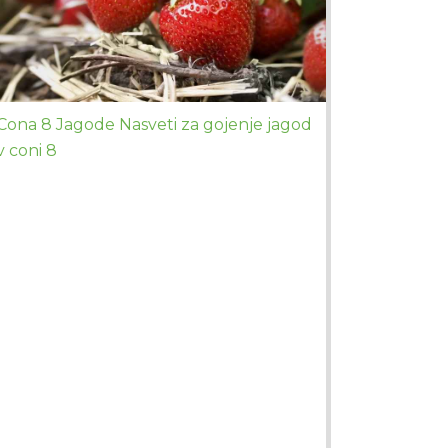
Cona 8 Jagode Nasveti za gojenje jagod
v coni 8