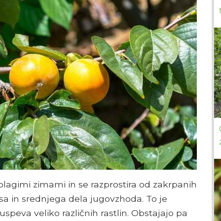
lagimi zimami in se razprostira od zakrpanih
a in srednjega dela jugovzhoda. To je
uspeva veliko različnih rastlin. Obstajajo pa