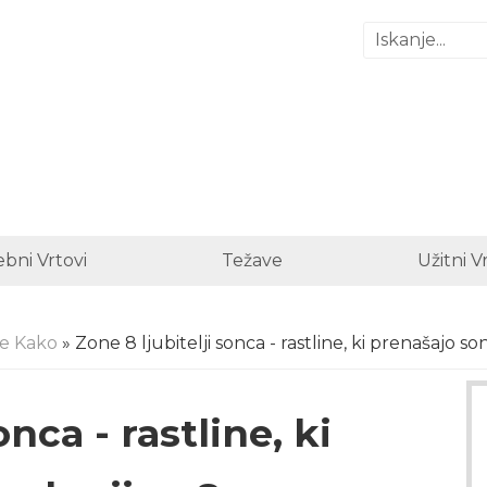
bni Vrtovi
Težave
Užitni V
je Kako
» Zone 8 ljubitelji sonca - rastline, ki prenašajo so
onca - rastline, ki