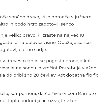
astoče sončno drevo, ki je domače v južnem
tro in bodo hitro zagotovili senco.
nje veliko drevo, ki zraste na največ 18
gosto le na polovici višine. Obožuje sonce,
gotavlja letno sadje.
ena v drevesnicah in se pogosto prodaja kot
eva le na soncu in vročini. Potrebuje vlažno
la do približno 20 čevljev. Kot dodatna fig fig
 obilo, kar pomeni, da če živite v coni 8, imate
čno, toplo podnebje in uživajte v teh