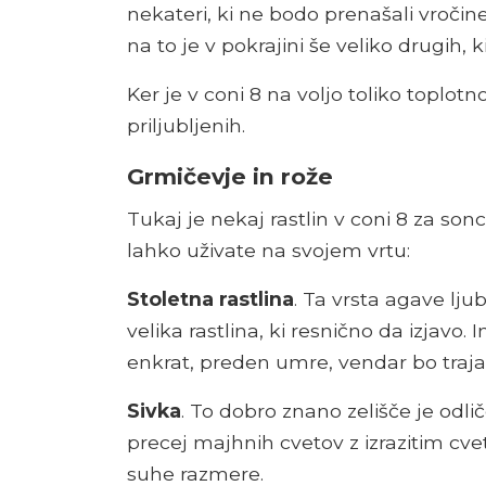
nekateri, ki ne bodo prenašali vročin
na to je v pokrajini še veliko drugih,
Ker je v coni 8 na voljo toliko toplotn
priljubljenih.
Grmičevje in rože
Tukaj je nekaj rastlin v coni 8 za sonce
lahko uživate na svojem vrtu:
Stoletna rastlina
. Ta vrsta agave ljub
velika rastlina, ki resnično da izjavo. 
enkrat, preden umre, vendar bo trajalo
Sivka
. To dobro znano zelišče je odl
precej majhnih cvetov z izrazitim cvet
suhe razmere.