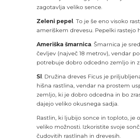
zagotavlja veliko sence.
Zeleni pepel
. To je še eno visoko r
ameriškem drevesu. Pepelki rastejo hi
Ameriška šmarnica
. Šmarnica je sred
čevljev (največ 18 metrov), vendar po
potrebuje dobro odcedno zemljo in za
Sl
. Družina dreves Ficus je priljublj
hišna rastlina, vendar na prostem usp
zemljo, ki je dobro odcedna in bo zras
dajejo veliko okusnega sadja.
Rastlin, ki ljubijo sonce in toploto, je
veliko možnosti. Izkoristite svoje son
čudovitih rastlinah in drevesih.