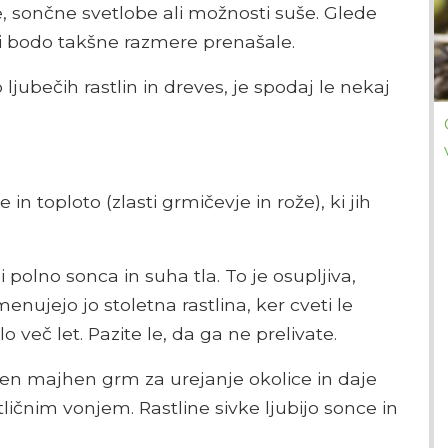
e, sončne svetlobe ali možnosti suše. Glede
 ki bodo takšne razmere prenašale.
o ljubečih rastlin in dreves, je spodaj le nekaj
 in toploto (zlasti grmičevje in rože), ki jih
i polno sonca in suha tla. To je osupljiva,
Imenujejo jo stoletna rastlina, ker cveti le
 več let. Pazite le, da ga ne prelivate.
ičen majhen grm za urejanje okolice in daje
ličnim vonjem. Rastline sivke ljubijo sonce in