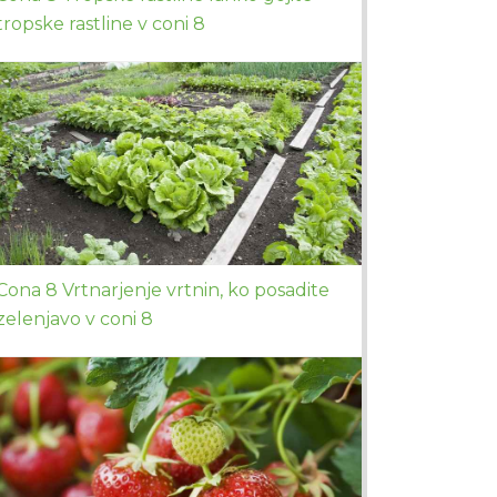
tropske rastline v coni 8
Cona 8 Vrtnarjenje vrtnin, ko posadite
zelenjavo v coni 8