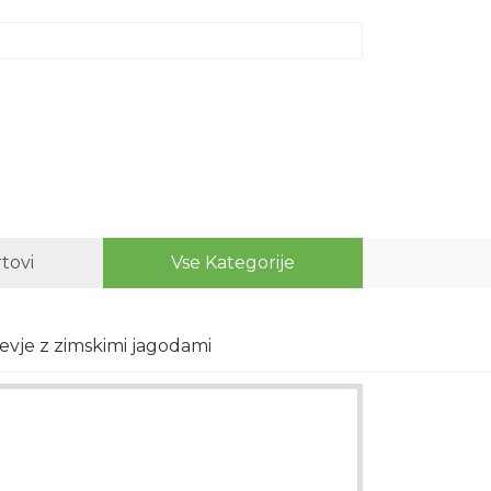
rtovi
Vse Kategorije
čevje z zimskimi jagodami