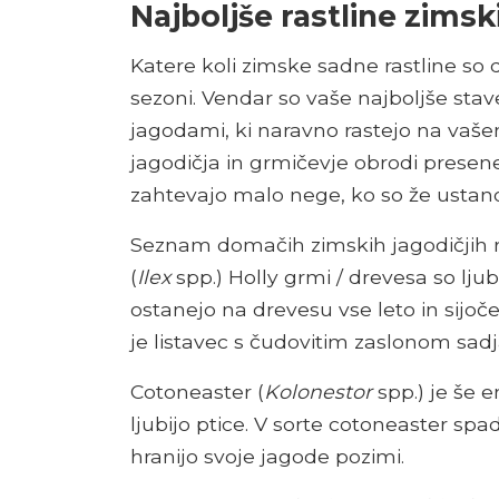
Najboljše rastline zimski
Katere koli zimske sadne rastline so 
sezoni. Vendar so vaše najboljše sta
jagodami, ki naravno rastejo na vaš
jagodičja in grmičevje obrodi presene
zahtevajo malo nege, ko so že ustano
Seznam domačih zimskih jagodičjih ras
(
Ilex
spp.) Holly grmi / drevesa so ljubk
ostanejo na drevesu vse leto in sijoč
je listavec s čudovitim zaslonom sadj
Cotoneaster (
Kolonestor
spp.) je še 
ljubijo ptice. V sorte cotoneaster spa
hranijo svoje jagode pozimi.