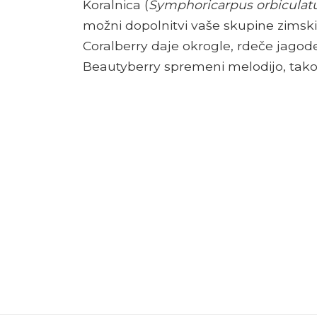
Koralnica (
Symphoricarpus orbiculat
možni dopolnitvi vaše skupine zimskih 
Coralberry daje okrogle, rdeče jagode
Beautyberry spremeni melodijo, tako d