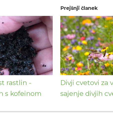
Prejšnji članek
t rastlin -
Divji cvetovi za
in s kofeinom
sajenje divjih cv