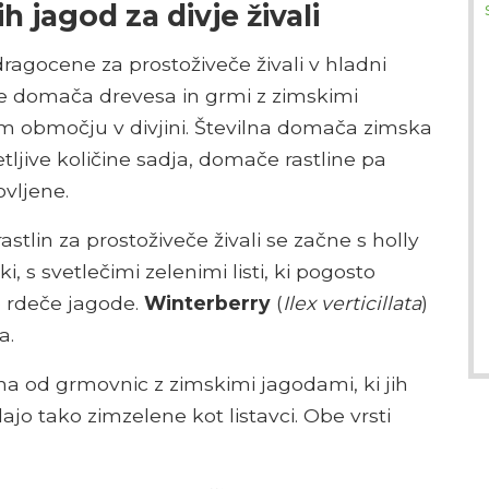
h jagod za divje živali
dragocene za prostoživeče živali v hladni
ve domača drevesa in grmi z zimskimi
em območju v divjini. Številna domača zimska
tljive količine sadja, domače rastline pa
vljene.
tlin za prostoživeče živali se začne s holly
i, s svetlečimi zelenimi listi, ki pogosto
e rdeče jagode.
Winterberry
(
Ilex verticillata
)
a.
ena od grmovnic z zimskimi jagodami, ki jih
dajo tako zimzelene kot listavci. Obe vrsti