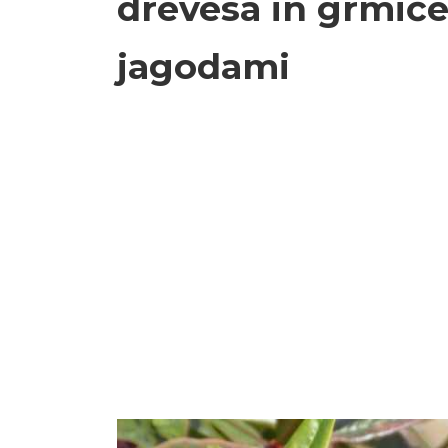
drevesa in grmiče
jagodami