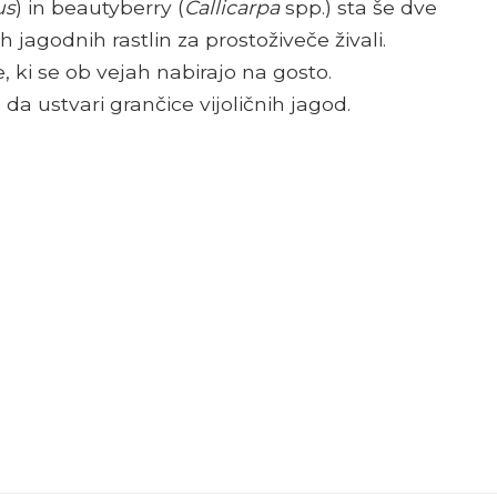
us
) in beautyberry (
Callicarpa
spp.) sta še dve
jagodnih rastlin za prostoživeče živali.
, ki se ob vejah nabirajo na gosto.
a ustvari grančice vijoličnih jagod.