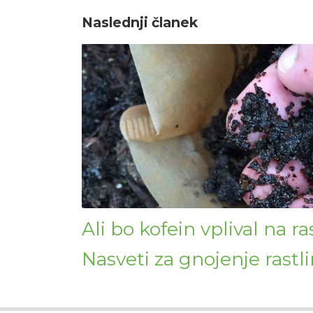
Naslednji članek
Ali bo kofein vplival na ras
Nasveti za gnojenje rastl