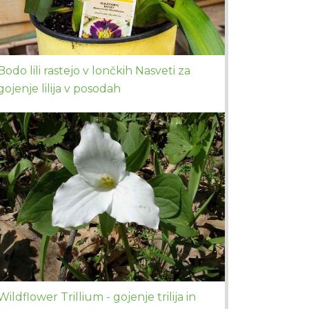
Bodo lili rastejo v lončkih Nasveti za
gojenje lilija v posodah
Wildflower Trillium - gojenje trilija in