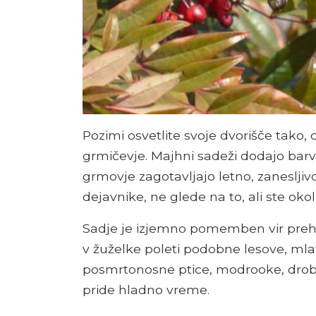
Pozimi osvetlite svoje dvorišče tako,
grmičevje. Majhni sadeži dodajo barvo
grmovje zagotavljajo letno, zanesljiv
dejavnike, ne glede na to, ali ste okoli
Sadje je izjemno pomemben vir prehra
v žuželke poleti podobne lesove, mlati
posmrtonosne ptice, modrooke, drobni
pride hladno vreme.