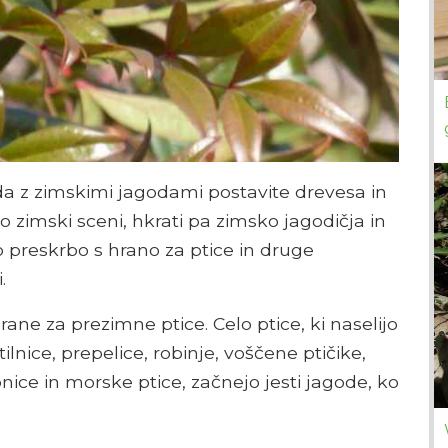
 da z zimskimi jagodami postavite drevesa in
 zimski sceni, hkrati pa zimsko jagodičja in
o preskrbo s hrano za ptice in druge
.
ne za prezimne ptice. Celo ptice, ki naselijo
lnice, prepelice, robinje, voščene ptičike,
ce in morske ptice, začnejo jesti jagode, ko