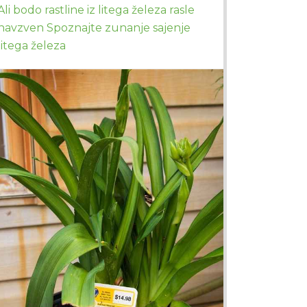
Ali bodo rastline iz litega železa rasle
navzven Spoznajte zunanje sajenje
litega železa