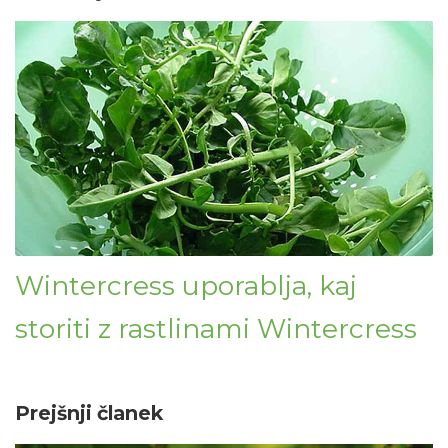
Wintercress uporablja, kaj
storiti z rastlinami Wintercress
Prejšnji članek